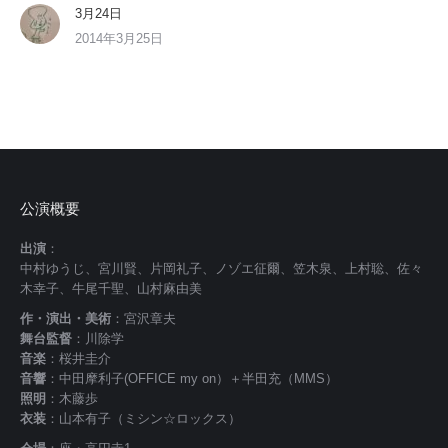
3月24日
2014年3月25日
公演概要
出演
：
中村ゆうじ、宮川賢、片岡礼子、ノゾエ征爾、笠木泉、上村聡、佐々
木幸子、牛尾千聖、山村麻由美
作・演出・美術
：宮沢章夫
舞台監督
：川除学
音楽
：桜井圭介
音響
：中田摩利子(OFFICE my on）＋半田充（MMS）
照明
：木藤歩
衣装
：山本有子（ミシン☆ロックス）