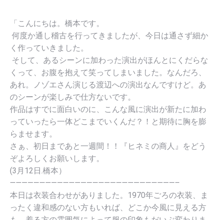
「こんにちは。橋本です。
何度か通し稽古を行ってきましたが、
今日は通さず細か
く作っていきました。
そして、あるシーンに加わった演出がほんとにくだらな
くって、
お腹を抱えて笑ってしまいました。なんだろ、
あれ。
ノゾエさん演じる渡辺への演出なんですけど。
あ
のシーンが楽しみで仕方ないです。
作品はすでに面白いのに、
こんな風に演出が新たに加わ
っていったら一体どこまでいくんだ？
！と期待に胸を膨
らませます。
さぁ、初日まであと一週間！！『ヒネミの商人』
をどう
ぞよろしくお願いします。
(3月12日.橋本）
————————————————————————————–
本日は衣装合わせがありました。1970年ごろの衣装、
ま
ったく違和感のない方もいれば、どこか今風に見える方
も。
着る方の雰囲気によって服の印象もだいぶ変わりま