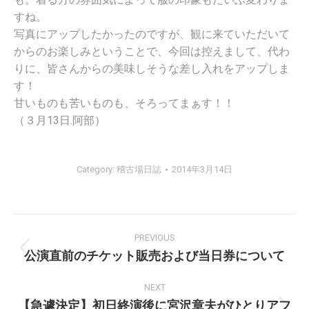
すね。
写真にアップしたかったのですが、
観に来ていただいて
からのお楽しみということで、
今回は控えまして、代わ
りに、
皆さんからの美味しそうな差し入れをアップしま
す！
甘いものも苦いものも、そろってまぁす！！
（３月13日.阿部）
Category:
稽古場日誌
2014年3月14日
Post
PREVIOUS
navigation
公演直前のチケット販売および当日券について
Previous
post:
NEXT
【急遽決定】初日終演後に宮沢章夫がひとりアフ