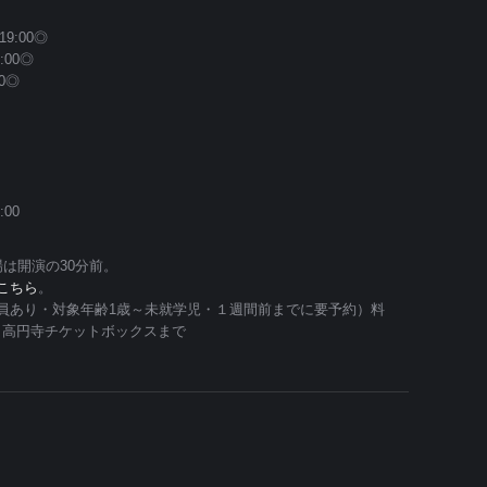
9:00◎
:00◎
00◎
:00
は開演の30分前。
こちら
。
員あり・対象年齢1歳～未就学児・１週間前までに要予約）料
座・高円寺チケットボックスまで