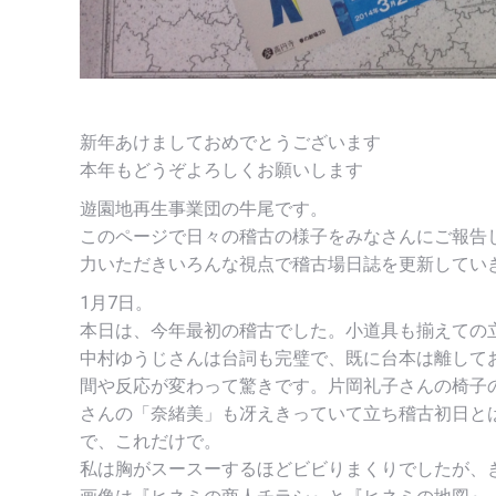
新年あけましておめでとうございます
本年もどうぞよろしくお願いします
遊園地再生事業団の牛尾です。
このページで日々の稽古の様子をみなさんにご報告
力いただきいろんな視点で稽古場日誌を更新してい
1月7日。
本日は、今年最初の稽古でした。小道具も揃えての
中村ゆうじさんは台詞も完璧で、既に台本は離して
間や反応が変わって驚きです。片岡礼子さんの椅子
さんの「奈緒美」も冴えきっていて立ち稽古初日と
で、これだけで。
私は胸がスースーするほどビビりまくりでしたが、