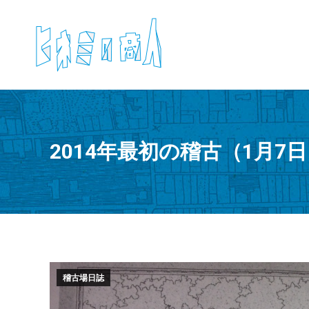
2014年最初の稽古（1月7
稽古場日誌