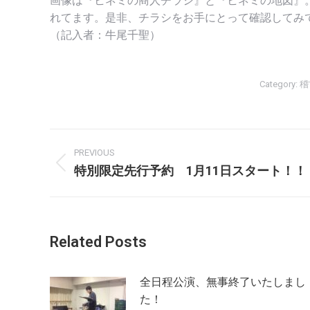
画像は『ヒネミの商人チラシ』と『ヒネミの地図』
れてます。是非、チラシをお手にとって確認してみ
（記入者：牛尾千聖）
Category:
稽
Post
PREVIOUS
navigation
特別限定先行予約 1月11日スタート！！
Previous
post:
Related Posts
全日程公演、無事終了いたしまし
た！