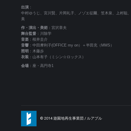
出演
：
中村ゆうじ、宮川賢、片岡礼子、ノゾエ征爾、笠木泉、上村聡
美
作・演出・美術
：宮沢章夫
舞台監督
：川除学
音楽
：桜井圭介
音響
：中田摩利子(OFFICE my on）＋半田充（MMS）
照明
：木藤歩
衣装
：山本有子（ミシン☆ロックス）
会場
：座・高円寺1
© 2014 遊園地再生事業団 / ルアプル